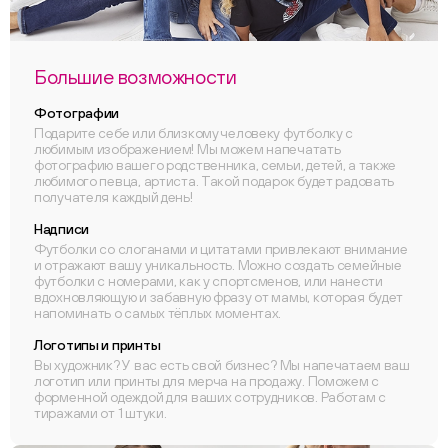
Большие возможности
Фотографии
Подарите себе или близкому человеку футболку с
любимым изображением! Мы можем напечатать
фотографию вашего родственника, семьи, детей, а также
любимого певца, артиста. Такой подарок будет радовать
получателя каждый день!
Надписи
Футболки со слоганами и цитатами привлекают внимание
и отражают вашу уникальность. Можно создать семейные
футболки с номерами, как у спортсменов, или нанести
вдохновляющую и забавную фразу от мамы, которая будет
напоминать о самых тёплых моментах.
Логотипы и принты
Вы художник? У вас есть свой бизнес? Мы напечатаем ваш
логотип или принты для мерча на продажу. Поможем с
форменной одеждой для ваших сотрудников. Работам с
тиражами от 1 штуки.