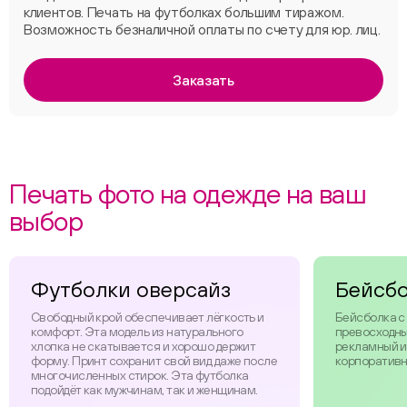
клиентов. Печать на футболках большим тиражом.
Возможность безналичной оплаты по счету для юр. лиц.
Заказать
Печать фото на одежде на ваш
выбор
Футболки оверсайз
Бейсб
Свободный крой обеспечивает лёгкость и
Бейсболка с
комфорт. Эта модель из натурального
превосходны
хлопка не скатывается и хорошо держит
рекламный и
форму. Принт сохранит свой вид даже после
корпоративн
многочисленных стирок. Эта футболка
подойдёт как мужчинам, так и женщинам.