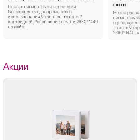
фото
Печать пигментными чернилами.
Возможность одновременного
Новая разра
использования 9 каналов, то есть 9
пигментными
картриджей. Разрешение печати 2880*1440
одновременн
на дюйм.
то есть 9 ка
2880*1440 на
Акции