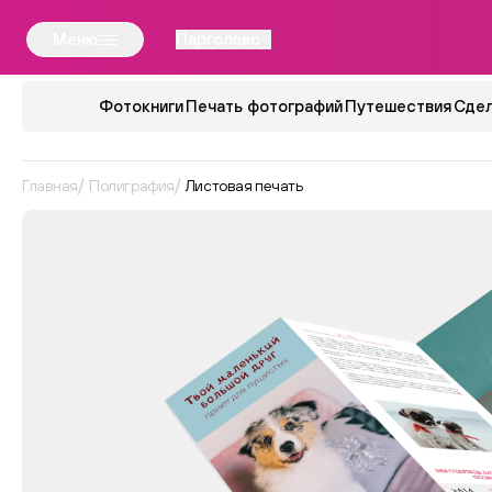
Меню
Парголово
Фотокниги
Печать фотографий
Путешествия
Сдел
Главная
Полиграфия
Листовая печать