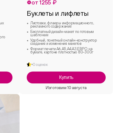
от 1255 ₽
Буклеты и лифлеты
бых
Листовки, флаеры информационного,
рекламного содержания
Бесплатный дизайн-макет по готовым
шаблонам
ого
Удобный, понятный онлайн-конструктор
создания и изменения макетов
Формат печати А6,А5,А4,А3,ЕВРО на
бумаге, картоне плотностью 80-300г
0 оценок
Купить