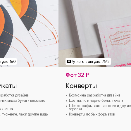
₽
от 32 ₽
икаты
Конверты
зработка дизайна
Возможна разработка дизайна
зных видах бумаги высокого
Цветная или чёрно-белая печать
Шелкография, лак, тиснение и другие
минация
отделки
 тиснение, лак и другие виды
Конверты любых форматов