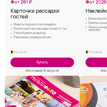
от 281 ₽
от 2028
Карточки рассадки
Наклей
гостей
Возможность 
Клеятся на вс
Макеты под ваш стиль свадьбы
Печать на ев
Печать карточек рассадки гостей от 1 шт
качества
3 типа бумаги на выбор
Различные размеры печати
0 оценок
0 оценок
Купить