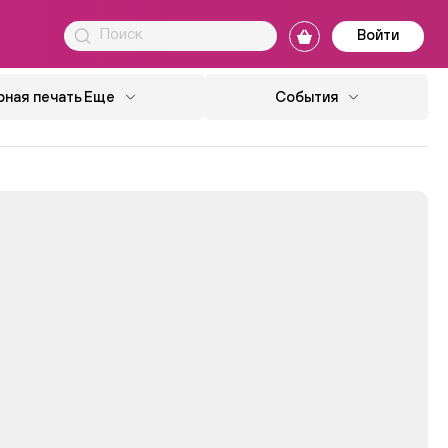
Войти
ная печать
Еще
События