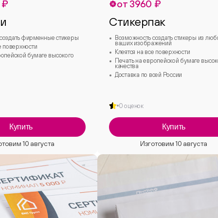
 ₽
от 3960 ₽
ки
Стикерпак
создать фирменные стикеры
Возможность создать стикеры из лю
ваших изображений
е поверхности
Клеятся на все поверхности
ропейской бумаге высокого
Печать на европейской бумаге высок
качества
Доставка по всей России
0 оценок
Купить
Купить