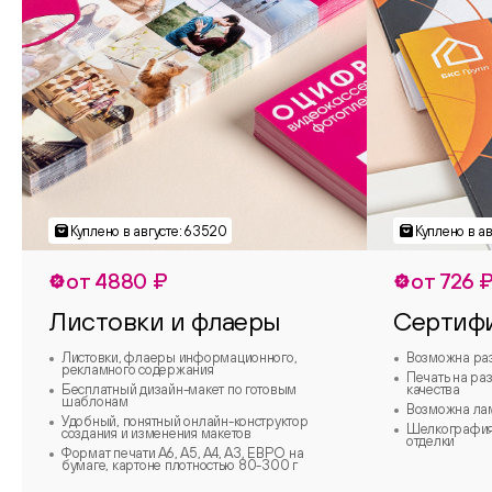
от 4880 ₽
от 726 
Листовки и флаеры
Сертиф
Листовки, флаеры информационного,
Возможна ра
рекламного содержания
Печать на ра
Бесплатный дизайн-макет по готовым
качества
шаблонам
Возможна ла
Удобный, понятный онлайн-конструктор
Шелкография,
создания и изменения макетов
отделки
Формат печати А6, А5, А4, А3, ЕВРО на
бумаге, картоне плотностью 80-300 г