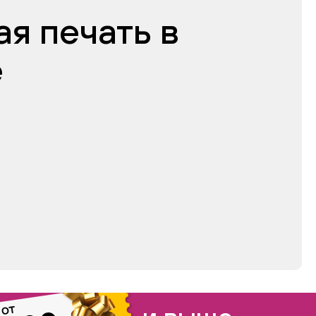
я печать в
е