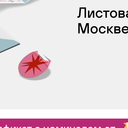
Листова
Москв