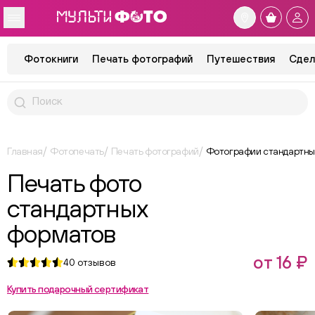
Фотокниги
Печать фотографий
Путешествия
Сдел
Главная
Фотопечать
Печать фотографий
Фотографии стандартны
Печать фото
стандартных
форматов
от 16 ₽
40
отзывов
Купить подарочный сертификат