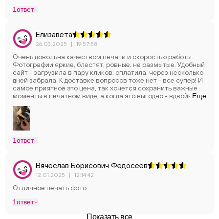
1
ответ
Елизавета
26.03.2025
|
19:57:58
Очень довольна качеством печати и скоростью работы.
Фотографии яркие, блестят, ровные, не размытые. Удобный
сайт - загрузила в пару кликов, оплатила, через несколько
дней забрала. К доставке вопросов тоже нет - все супер! И
самое приятное это цена, так хочется сохранить важные
моменты в печатном виде, а когда это выгодно - вдвойне
Еще
приятно! В общем спасибо за вашу работу.
1
ответ
Вячеслав Борисович Федосеев
12.01.2025
|
12:14:42
Отличное печать фото
1
ответ
Показать все