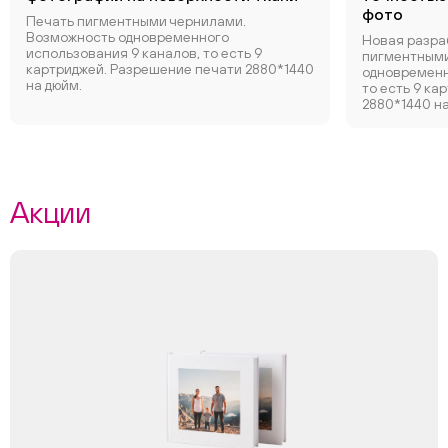
фото
Печать пигментными чернилами.
Возможность одновременного
Новая разра
использования 9 каналов, то есть 9
пигментными
картриджей. Разрешение печати 2880*1440
одновременн
на дюйм.
то есть 9 ка
2880*1440 на
Акции