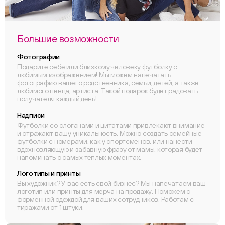
Большие возможности
Фотографии
Подарите себе или близкому человеку футболку с
любимым изображением! Мы можем напечатать
фотографию вашего родственника, семьи, детей, а также
любимого певца, артиста. Такой подарок будет радовать
получателя каждый день!
Надписи
Футболки со слоганами и цитатами привлекают внимание
и отражают вашу уникальность. Можно создать семейные
футболки с номерами, как у спортсменов, или нанести
вдохновляющую и забавную фразу от мамы, которая будет
напоминать о самых тёплых моментах.
Логотипы и принты
Вы художник? У вас есть свой бизнес? Мы напечатаем ваш
логотип или принты для мерча на продажу. Поможем с
форменной одеждой для ваших сотрудников. Работам с
тиражами от 1 штуки.