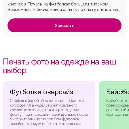
клиентов. Печать на футболках большим тиражом.
Возможность безналичной оплаты по счету для юр. лиц.
Заказать
Печать фото на одежде на ваш
выбор
Футболки оверсайз
Бейсб
Свободный крой обеспечивает лёгкость и
Бейсболка с
комфорт. Эта модель из натурального
превосходны
хлопка не скатывается и хорошо держит
рекламный и
форму. Принт сохранит свой вид даже после
корпоративн
многочисленных стирок. Эта футболка
подойдёт как мужчинам, так и женщинам.