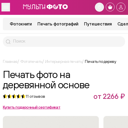
Фотокниги
Печать фотографий
Путешествия
Сдел
Главная
Фотопечать
Интерьерная печать
Печать по дереву
Печать фото на
деревянной основе
от 2266 ₽
11
отзывов
Купить подарочный сертификат