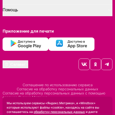
Помощь
Приложение для печати
Доступно в
Доступно в
Google Play
App Store
Салават
Соглашение по использованию сервиса
Согласие на обработку персональных данных
Согласие на обработку персональных данных с помощью
сервиса Яндекс Метрика
Согласие на обработку персональных данных с помощью
Мы используем сервисы «Яндекс.Метрика», и «Mindbox»
сервиса Mindbox
которые используют файлы «cookie», находясь на сайте вы
Положение по обработке персональных данных
соглашаетесь на
обработку персональных данных
и даете
Политика конфиденциальности
Договор оферты