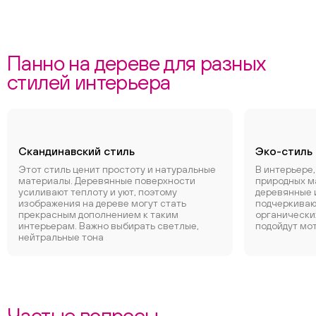
Панно на дереве для разных
стилей интерьера
Скандинавский стиль
Эко-стиль
Этот стиль ценит простоту и натуральные
В интерьере
материалы. Деревянные поверхности
природных м
усиливают теплоту и уют, поэтому
деревянные 
изображения на дереве могут стать
подчеркиваю
прекрасным дополнением к таким
органических
интерьерам. Важно выбирать светлые,
подойдут мо
нейтральные тона
Частые вопросы