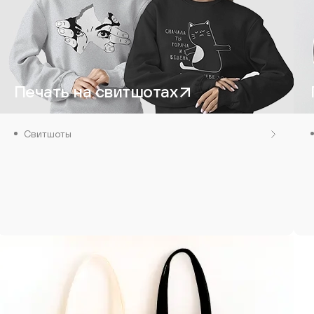
Печать на свитшотах
Свитшоты