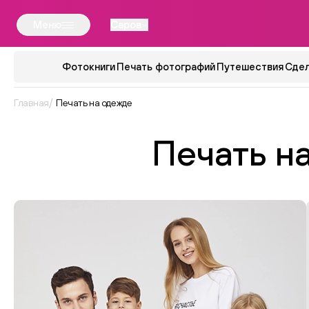
Меню
Саров
Фотокниги
Печать фотографий
Путешествия
Сдел
Главная
Печать на одежде
Печать н