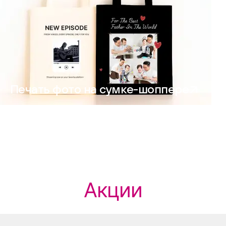
Печать фото на сумке-шоппере
Акции