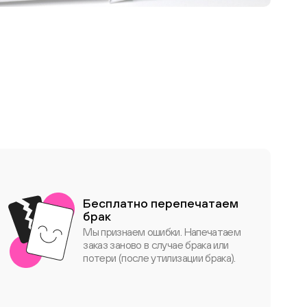
фотокнигу для
дедушки
Бесплатно перепечатаем
брак
Мы признаем ошибки. Напечатаем
заказ заново в случае брака или
потери (после утилизации брака).