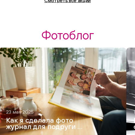
Смотреть все акции
Фотоблог
23 мая 2025
Как я сделала фото
журнал для подруги —
и это вышло круче,