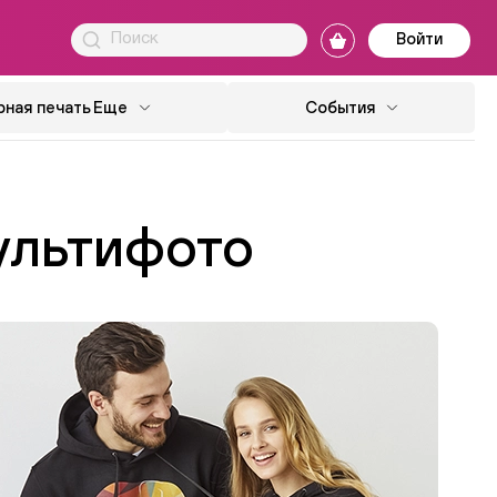
Войти
ная печать
Еще
События
ультифото