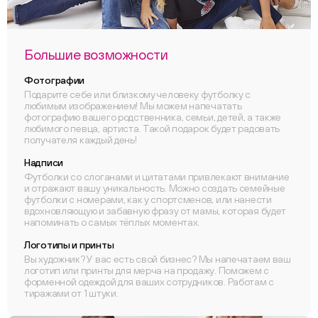
Большие возможности
Фотографии
Подарите себе или близкому человеку футболку с
любимым изображением! Мы можем напечатать
фотографию вашего родственника, семьи, детей, а также
любимого певца, артиста. Такой подарок будет радовать
получателя каждый день!
Надписи
Футболки со слоганами и цитатами привлекают внимание
и отражают вашу уникальность. Можно создать семейные
футболки с номерами, как у спортсменов, или нанести
вдохновляющую и забавную фразу от мамы, которая будет
напоминать о самых тёплых моментах.
Логотипы и принты
Вы художник? У вас есть свой бизнес? Мы напечатаем ваш
логотип или принты для мерча на продажу. Поможем с
форменной одеждой для ваших сотрудников. Работам с
тиражами от 1 штуки.