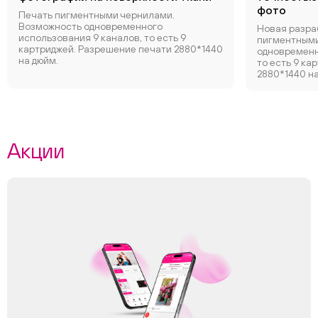
фото
Печать пигментными чернилами.
Возможность одновременного
Новая разра
использования 9 каналов, то есть 9
пигментными
картриджей. Разрешение печати 2880*1440
одновременн
на дюйм.
то есть 9 ка
2880*1440 на
Акции