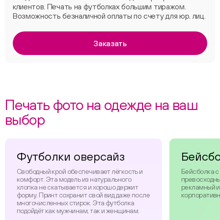
клиентов. Печать на футболках большим тиражом.
Возможность безналичной оплаты по счету для юр. лиц.
Заказать
Печать фото на одежде на ваш
выбор
Футболки оверсайз
Бейсб
Свободный крой обеспечивает лёгкость и
Бейсболка с
комфорт. Эта модель из натурального
превосходны
хлопка не скатывается и хорошо держит
рекламный и
форму. Принт сохранит свой вид даже после
корпоративн
многочисленных стирок. Эта футболка
подойдёт как мужчинам, так и женщинам.