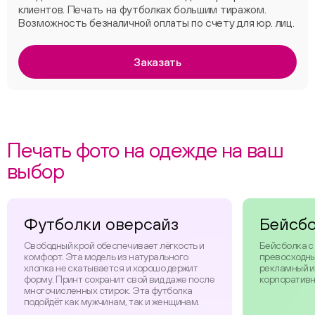
клиентов. Печать на футболках большим тиражом.
Возможность безналичной оплаты по счету для юр. лиц.
Заказать
Печать фото на одежде на ваш
выбор
Футболки оверсайз
Бейсб
Свободный крой обеспечивает лёгкость и
Бейсболка с
комфорт. Эта модель из натурального
превосходны
хлопка не скатывается и хорошо держит
рекламный и
форму. Принт сохранит свой вид даже после
корпоративн
многочисленных стирок. Эта футболка
подойдёт как мужчинам, так и женщинам.