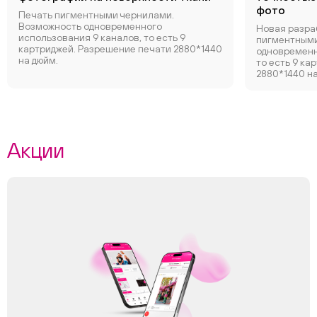
фото
Печать пигментными чернилами.
Возможность одновременного
Новая разра
использования 9 каналов, то есть 9
пигментными
картриджей. Разрешение печати 2880*1440
одновременн
на дюйм.
то есть 9 ка
2880*1440 на
Акции