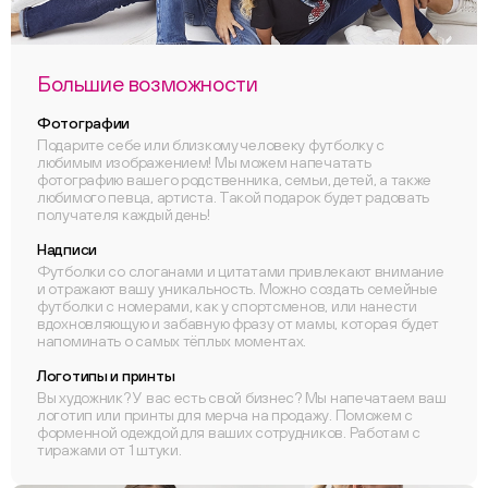
Большие возможности
Фотографии
Подарите себе или близкому человеку футболку с
любимым изображением! Мы можем напечатать
фотографию вашего родственника, семьи, детей, а также
любимого певца, артиста. Такой подарок будет радовать
получателя каждый день!
Надписи
Футболки со слоганами и цитатами привлекают внимание
и отражают вашу уникальность. Можно создать семейные
футболки с номерами, как у спортсменов, или нанести
вдохновляющую и забавную фразу от мамы, которая будет
напоминать о самых тёплых моментах.
Логотипы и принты
Вы художник? У вас есть свой бизнес? Мы напечатаем ваш
логотип или принты для мерча на продажу. Поможем с
форменной одеждой для ваших сотрудников. Работам с
тиражами от 1 штуки.