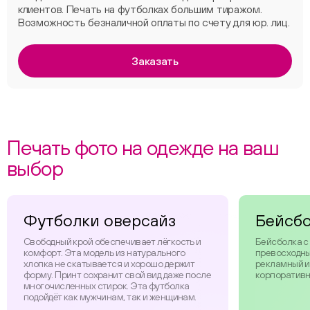
клиентов. Печать на футболках большим тиражом.
Возможность безналичной оплаты по счету для юр. лиц.
Заказать
Печать фото на одежде на ваш
выбор
Футболки оверсайз
Бейсб
Свободный крой обеспечивает лёгкость и
Бейсболка с
комфорт. Эта модель из натурального
превосходны
хлопка не скатывается и хорошо держит
рекламный и
форму. Принт сохранит свой вид даже после
корпоративн
многочисленных стирок. Эта футболка
подойдёт как мужчинам, так и женщинам.