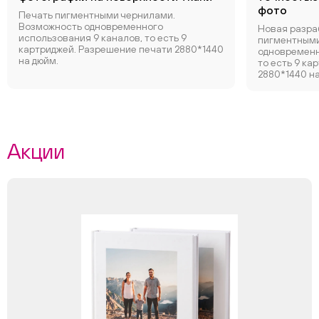
фото
Печать пигментными чернилами.
Возможность одновременного
Новая разра
использования 9 каналов, то есть 9
пигментными
картриджей. Разрешение печати 2880*1440
одновременн
на дюйм.
то есть 9 ка
2880*1440 на
Акции