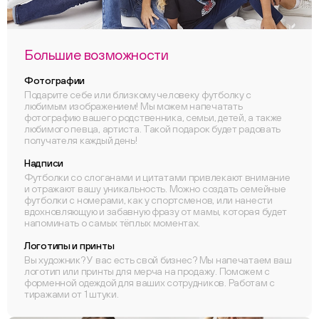
Большие возможности
Фотографии
Подарите себе или близкому человеку футболку с
любимым изображением! Мы можем напечатать
фотографию вашего родственника, семьи, детей, а также
любимого певца, артиста. Такой подарок будет радовать
получателя каждый день!
Надписи
Футболки со слоганами и цитатами привлекают внимание
и отражают вашу уникальность. Можно создать семейные
футболки с номерами, как у спортсменов, или нанести
вдохновляющую и забавную фразу от мамы, которая будет
напоминать о самых тёплых моментах.
Логотипы и принты
Вы художник? У вас есть свой бизнес? Мы напечатаем ваш
логотип или принты для мерча на продажу. Поможем с
форменной одеждой для ваших сотрудников. Работам с
тиражами от 1 штуки.