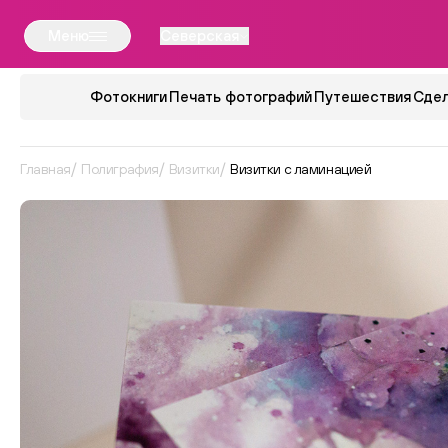
Меню
Северская
Фотокниги
Печать фотографий
Путешествия
Сдел
Главная
Полиграфия
Визитки
Визитки с ламинацией