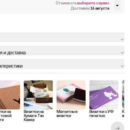
Стоимость
выберите сервис
Доставим
16 августа
я и доставка
ктеристики
тки на
Визитки на
Магнитные
Визитки с УФ
Кла
фтовой
бумаге Тач
визитки
печатью
виз
ге
Кавер