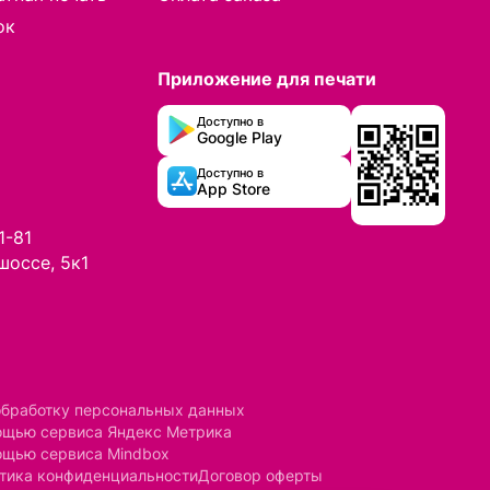
ок
Приложение для печати
Доступно в
Google Play
Доступно в
App Store
1-81
шоссе, 5к1
обработку персональных данных
мощью сервиса Яндекс Метрика
ощью сервиса Mindbox
тика конфиденциальности
Договор оферты