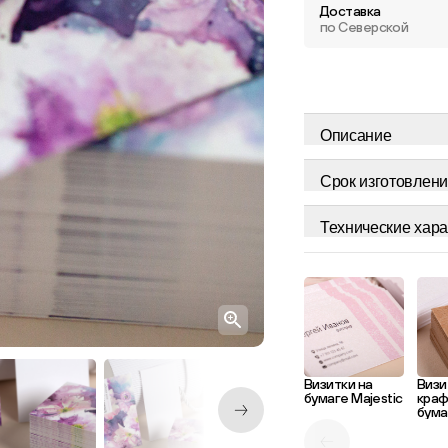
Доставка
по Северской
Описание
Срок изготовлени
Технические хара
Визитки на
Визи
бумаге Majestic
кра
бума