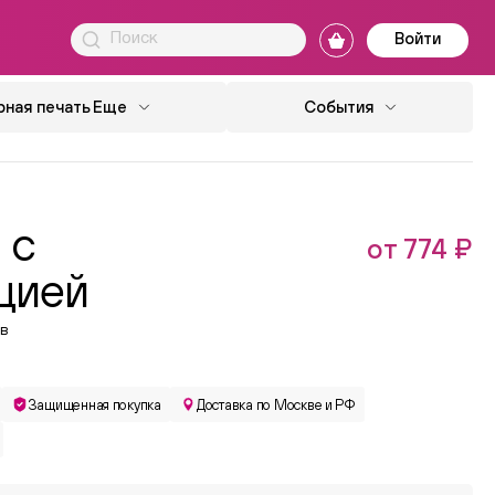
Войти
ная печать
Еще
События
 с
от 774 ₽
цией
в
Защищенная покупка
Доставка по Москве и РФ