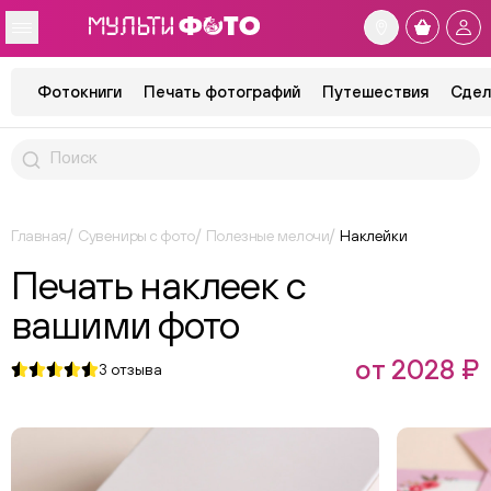
Фотокниги
Печать фотографий
Путешествия
Сдел
Главная
Сувениры с фото
Полезные мелочи
Наклейки
Печать наклеек с
вашими фото
от 2028 ₽
3
отзыва