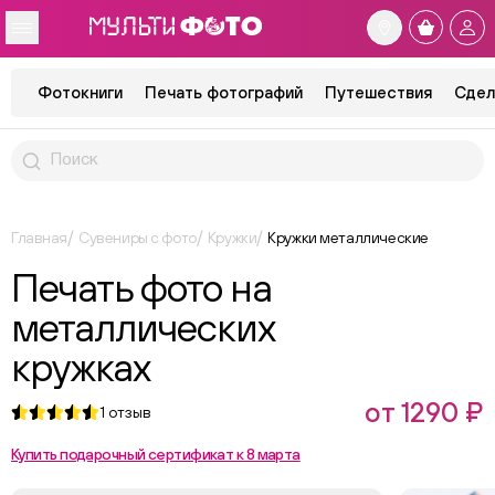
Фотокниги
Печать фотографий
Путешествия
Сдел
Главная
Сувениры с фото
Кружки
Кружки металлические
Печать фото на
металлических
кружках
от 1290 ₽
1
отзыв
Купить подарочный сертификат к 8 марта