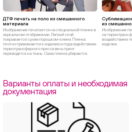
ДТФ печать на поло из смешанного
Сублимацион
материала
из смешанно
Изображение печатается на специальной пленке в
Изображение пе
зеркальном отображении. Липкий слой
на термотрансф
покрывается сухим порошком-клеем. Пленка
воздействием т
плотно прижимается к изделию и под воздействием
изделие.
термотрансферного пресса весь принт
переводится на ткань. Сама пленка убирается.
Варианты оплаты и необходимая
документация