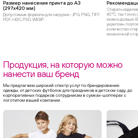
Размер нанесения принта до А3
Рекомендаци
(297х420 мм)
Стирать изделие
40°С, так точно 
Допустимые форматы для загрузки - JPG, PNG, TIFF,
можно дольше. В
PDF, HEIC, PSD, WEBP.
укреплен, поэт
количество стир
изнаночной сто
Продукция, на которую можно
нанести ваш бренд
Мы предлагаем широкий спектр услуг по брендированию
одежды, от детских футболок для праздников в детском саду, до
корпоративных подарков сотрудникам в сумках-шопперах с
логотипом вашей компании.