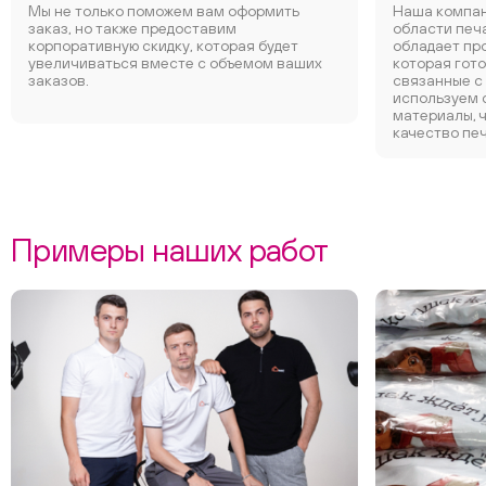
Мы не только поможем вам оформить
Наша компан
заказ, но также предоставим
области печ
корпоративную скидку, которая будет
обладает пр
увеличиваться вместе с объемом ваших
которая гот
заказов.
связанные с
используем 
материалы, 
качество печ
Примеры наших работ