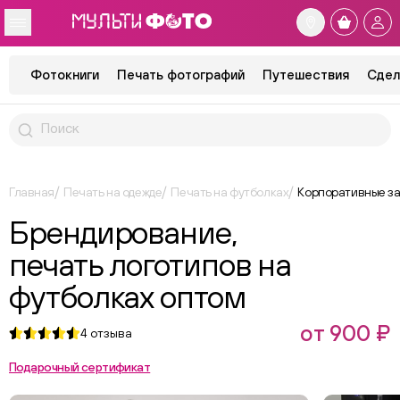
Фотокниги
Печать фотографий
Путешествия
Сдел
Главная
Печать на одежде
Печать на футболках
Корпоративные за
Брендирование,
печать логотипов на
футболках оптом
от 900 ₽
4
отзыва
Подарочный сертификат