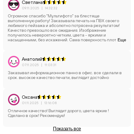
Светлана
09.11.2025
|
14:32:32
Огромное спасибо "Мультифото" за блестяще
выполненную работу! Заказывала печать на ПВХ своего
любимого пейзажа и абсолютно потрясена результатом!
Качество превзошло все ожидания. Изображение
получилось невероятно четким, цвета - яркими и
насыщенными, без искажений. Сама поверхность плотная,
Еще
приятно матовая и выглядит очень стильно. Очень
довольна, обязательно вернусь с новыми идеями!
Однозначно рекомендую!
Анатолий
07.11.2025
|
11:03:31
Заказывал информационное панно в офис. все сделали в
срок. высокое качество печати, выглядит достойно
Оксана
01.11.2025
|
13:16:08
Отличное качество! Выглядит дорого, цвета яркие !
Сделано в срок! Рекомендую!
Показать все