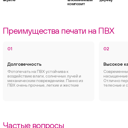
композит
Преимущества печати на ПВХ
01
02
Долговечность
Высокое к
Фотопечать на ПВХ устойчива к
Современные
воздействию влаги, солнечных лучей и
насыщенные 
механическим повреждениям. Панно из
Отлично пер
ПВХ очень прочные, легкие и жесткие
телесные и 
Частые вопросы