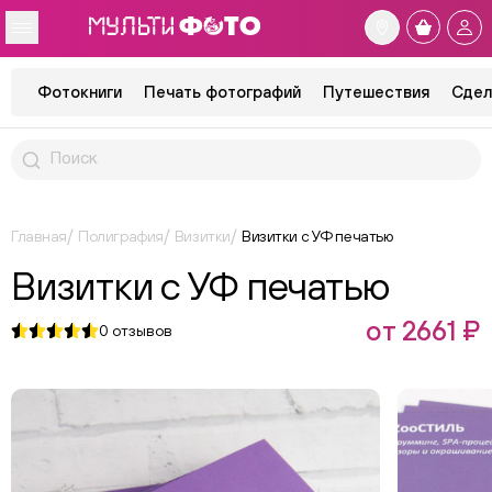
Фотокниги
Печать фотографий
Путешествия
Сдел
Главная
Полиграфия
Визитки
Визитки с УФ печатью
Визитки с УФ печатью
от 2661 ₽
0
отзывов