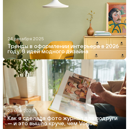
24 декабря 2025
Тренды в оформлении интерьера в 2026
году. 8 идей модного дизайна
23 мая 2025
Как я сделала фото журнал для подруги
— и это вышло круче, чем Vogue