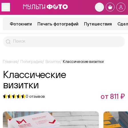
Фотокниги
Печать фотографий
Путешествия
Сдел
Главная
Полиграфия
Визитки
Классические визитки
Классические
визитки
от 811 ₽
0
отзывов