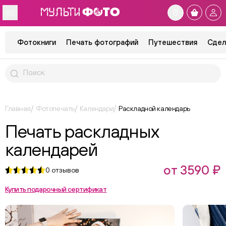
Фотокниги
Печать фотографий
Путешествия
Сдел
Главная
Фотопечать
Календари
Раскладной календарь
Печать раскладных
календарей
от 3590 ₽
0
отзывов
Купить подарочный сертификат