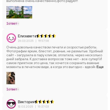
выполнена очень качественно,фото радуют!
1
ответ
Елизавета
26.03.2025
|
19:57:58
Очень довольна качеством печати и скоростью работы.
Фотографии яркие, блестят, ровные, не размытые. Удобный
сайт - загрузила в пару кликов, оплатила, через несколько
дней забрала. К доставке вопросов тоже нет - все супер! И
самое приятное это цена, так хочется сохранить важные
моменты в печатном виде, а когда это выгодно - вдвойне
Еще
приятно! В общем спасибо за вашу работу.
1
ответ
Виктория
13.02.2025
|
15:27:03