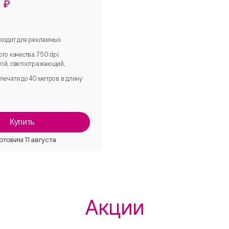
 ₽
ходит для рекламных
ого качества 750 dpi
ой, светоотражающий,
печати до 40 метров в длину
Купить
Акции