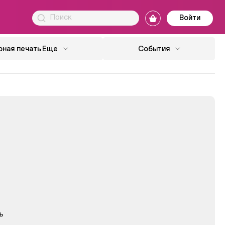
Войти
ная печать
Еще
События
ь