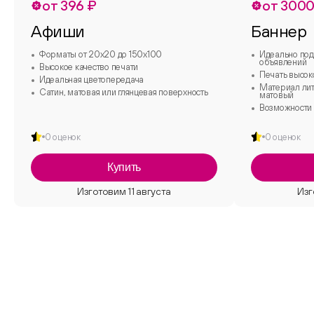
от 396 ₽
от 3000
Афиши
Баннер
Форматы от 20х20 до 150х100
Идеально под
объявлений
Высокое качество печати
Печать высок
Идеальная цветопередача
Материал лит
Сатин, матовая или глянцевая поверхность
матовый
Возможности 
0 оценок
0 оценок
Купить