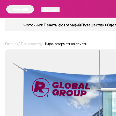
Меню
Ступино
Фотокниги
Печать фотографий
Путешествия
Сдел
Главная
Полиграфия
Широкоформатная печать