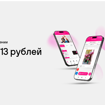
жении
 13 рублей