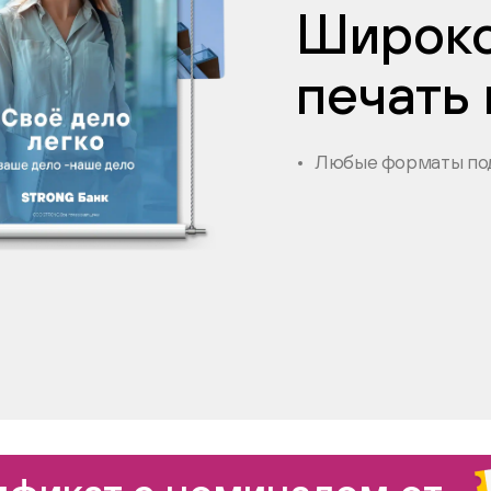
Широк
печать
Любые форматы под