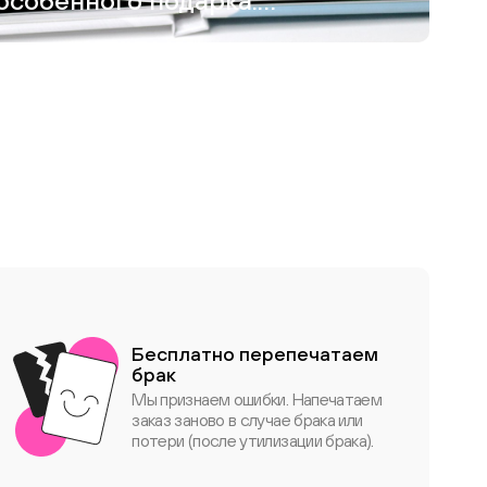
особенного подарка:
как я создавала
фотокнигу для
дедушки
Бесплатно перепечатаем
брак
Мы признаем ошибки. Напечатаем
заказ заново в случае брака или
потери (после утилизации брака).