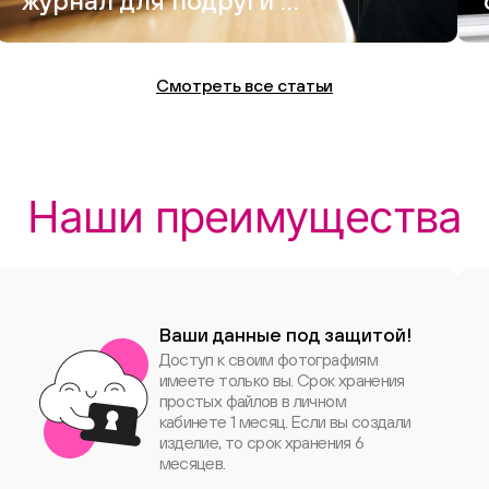
журнал для подруги —
и это вышло круче,
чем Vogue
Смотреть все статьи
Наши преимущества
Ваши данные под защитой!
Доступ к своим фотографиям
имеете только вы. Срок хранения
простых файлов в личном
кабинете 1 месяц. Если вы создали
изделие, то срок хранения 6
месяцев.