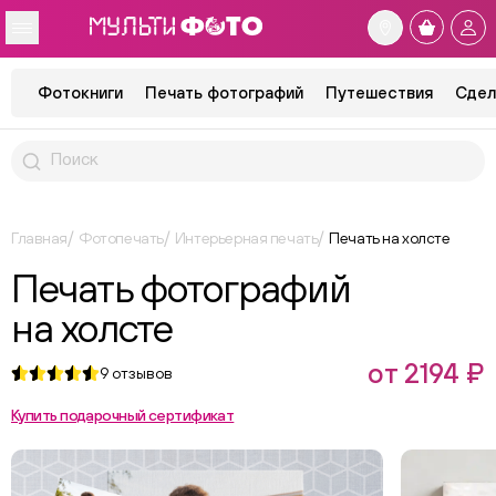
Фотокниги
Печать фотографий
Путешествия
Сдел
Главная
Фотопечать
Интерьерная печать
Печать на холсте
Печать фотографий
на холсте
от 2194 ₽
9
отзывов
Купить подарочный сертификат