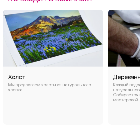
Холст
Деревян
Мы предлагаем холсты из натурального
Каждый подр
хлопка.
натуральног
Собирается 
мастерской.