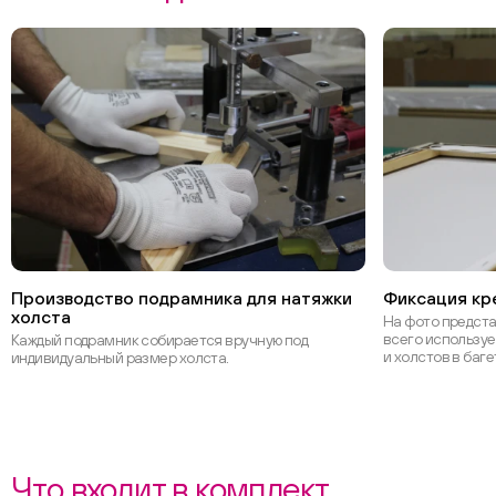
Производство подрамника для натяжки
Фиксация кре
холста
На фото предст
всего используе
Каждый подрамник собирается вручную под
и холстов в баге
индивидуальный размер холста.
Что входит в комплект