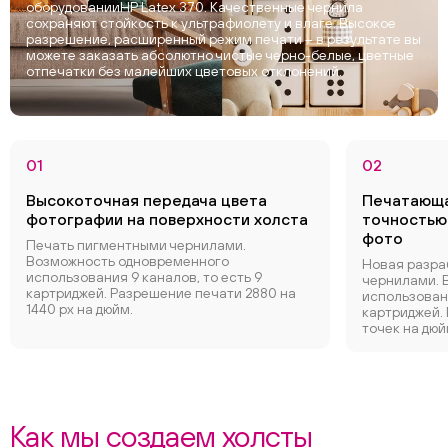
оборудованииHP Latex 370. Качественные чернила
сохраняют стойкость к ультрафиолету и влаге. Высокое
разрешение, расширенный режим печати – в результате вы
можете заказать абсолютно чистые черно-белые, цветные
отпечатки без малейших цветовых отклонений.
01
02
Высокоточная передача цвета
Печатающа
фотографии на поверхности холста
точностью
фото
Печать пигментными чернилами.
Возможность одновременного
Новая разра
использования 9 каналов, то есть 9
чернилами. 
картриджей. Разрешение печати 2880 на
использовани
1440 px на дюйм.
картриджей.
точек на дюй
Как мы создаем холсты