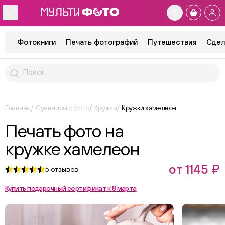
Фотокниги
Печать фотографий
Путешествия
Сдел
Главная
Сувениры с фото
Кружки
Кружки хамелеон
Печать фото на
кружке хамелеон
от 1145 ₽
5
отзывов
Купить подарочный сертификат к 8 марта