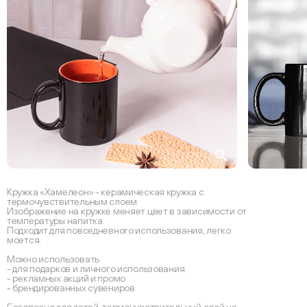
Кружка «Хамелеон» - керамическая кружка с
термочувствительным слоем
Изображение на кружке меняет цвет в зависимости от
температуры напитка.
Подходит для повседневного использования, легко
моется.
Можно использовать
- для подарков и личного использования
- рекламных акций и промо
- брендированных сувениров