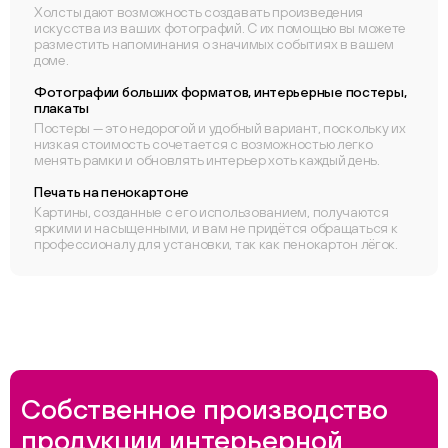
Холсты дают возможность создавать произведения
искусства из ваших фотографий. С их помощью вы можете
разместить напоминания о значимых событиях в вашем
доме.
Фотографии больших форматов, интерьерные постеры,
плакаты
Постеры — это недорогой и удобный вариант, поскольку их
низкая стоимость сочетается с возможностью легко
менять рамки и обновлять интерьер хоть каждый день.
Печать на пенокартоне
Картины, созданные с его использованием, получаются
яркими и насыщенными, и вам не придётся обращаться к
профессионалу для установки, так как пенокартон лёгок.
Собственное производство
продукции интерьерной