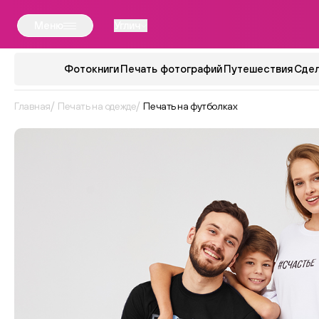
Меню
Углич
Фотокниги
Печать фотографий
Путешествия
Сдел
Главная
Печать на одежде
Печать на футболках