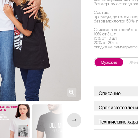
Размерная сетка указ
Состав:
премиум, детская, ове
базовая: хлопок 50%,
Скидки за оптовый зак
10% от 3 шт
15% от 10 шт
20% от 20 шт
скидка не суммируетс
Мужские
Жен
Описание
Срок изготовлени
Технические хара