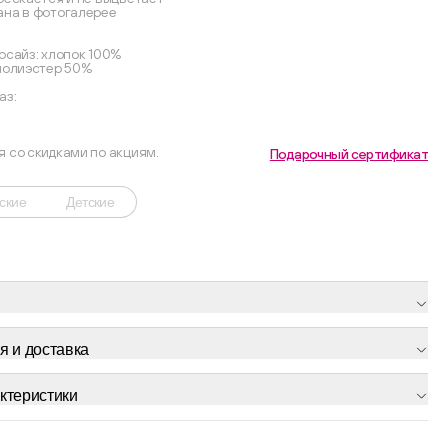
ана в фотогалерее
рсайз: хлопок 100%
 полиэстер 50%
аз:
я со скидками по акциям.
Подарочный сертификат
ские
Детские
я и доставка
ктеристики