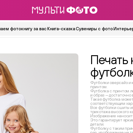
аем фотокнигу за вас
Книга-сказка
Сувениры с фото
Интерьер
Печать 
футбол
Футболки оверсайз и 
принтом.
Футболка с принтом л
и образ — достаточно
Такая футболка может
соответствующим хар
Все футболки сшиты и
трикотажа высокого к
Изображение наносит
Это гарантирует ярки
детали.
Футболку с таким при
раз, изображение не т