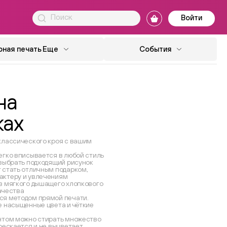
Войти
ная печать
Еще
События
на
ках
классического кроя с вашим
егко вписывается в любой стиль
 выбрать подходящий рисунок
 стать отличным подарком,
актеру и увлечениям
з мягкого дышащего хлопкового
ачества
ся методом прямой печати.
е насыщенные цвета и чёткие
нтом можно стирать множество
рескается и не выцветает