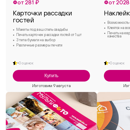
от 281 ₽
от 2028
Карточки рассадки
Наклей
гостей
Возможность 
Клеятся на вс
Макеты под ваш стиль свадьбы
Печать на ев
Печать карточек рассадки гостей от 1 шт
качества
3 типа бумаги на выбор
Различные размеры печати
0 оценок
0 оценок
Купить