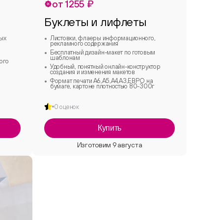
от 1255 ₽
Буклеты и лифлеты
бых
Листовки, флаеры информационного,
рекламного содержания
Бесплатный дизайн-макет по готовым
шаблонам
ого
Удобный, понятный онлайн-конструктор
создания и изменения макетов
Формат печати А6,А5,А4,А3,ЕВРО на
бумаге, картоне плотностью 80-300г
0 оценок
Купить