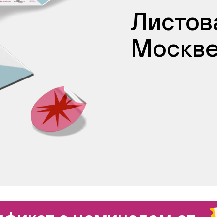
Листова
Москв