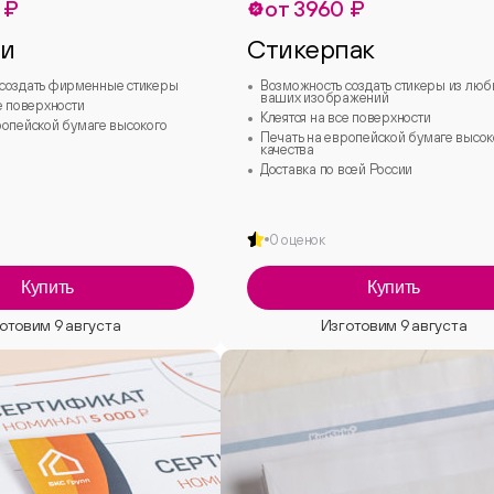
 ₽
от 3960 ₽
ки
Стикерпак
создать фирменные стикеры
Возможность создать стикеры из лю
ваших изображений
е поверхности
Клеятся на все поверхности
ропейской бумаге высокого
Печать на европейской бумаге высок
качества
Доставка по всей России
0 оценок
Купить
Купить