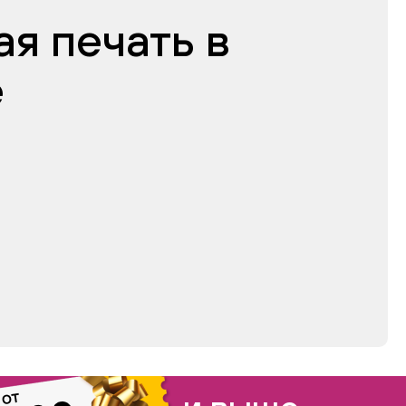
я печать в
е