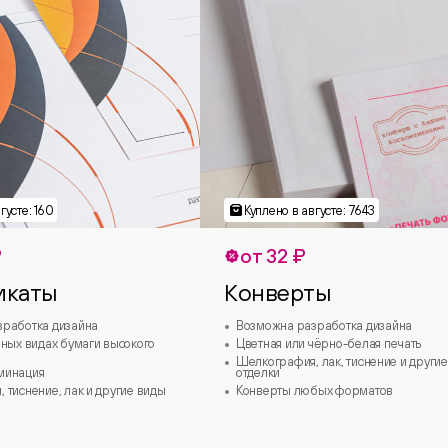
₽
от 32 ₽
икаты
Конверты
зработка дизайна
Возможна разработка дизайна
зных видах бумаги высокого
Цветная или чёрно-белая печать
Шелкография, лак, тиснение и другие
минация
отделки
 тиснение, лак и другие виды
Конверты любых форматов