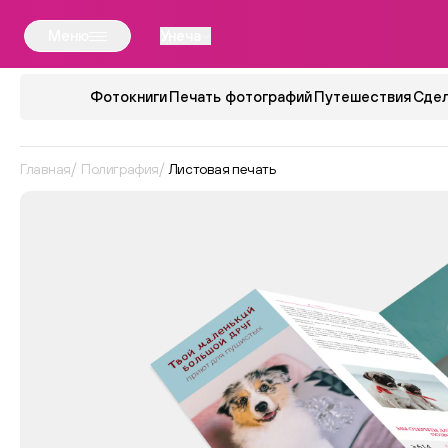
Меню
Унеча
Фотокниги
Печать фотографий
Путешествия
Сдел
Главная
Полиграфия
Листовая печать