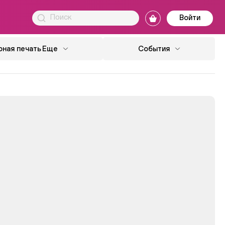
Войти
ная печать
Еще
События