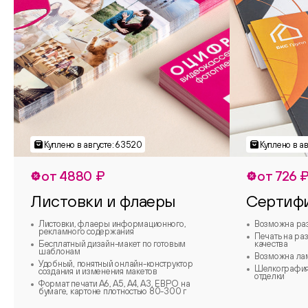
от 4880 ₽
от 726 
Листовки и флаеры
Сертиф
Листовки, флаеры информационного,
Возможна ра
рекламного содержания
Печать на ра
Бесплатный дизайн-макет по готовым
качества
шаблонам
Возможна ла
Удобный, понятный онлайн-конструктор
Шелкография,
создания и изменения макетов
отделки
Формат печати А6, А5, А4, А3, ЕВРО на
бумаге, картоне плотностью 80-300 г