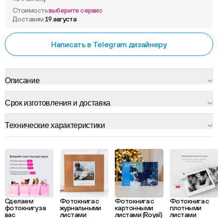
Стоимость
выберите сервис
Доставим
19 августа
Написать в Telegram дизайнеру
Описание
Срок изготовления и доставка
Технические характеристики
Сделаем
Фотокнига с
Фотокнига с
Фотокнига с
фотокнигу за
журнальными
картонными
плотными
вас
листами
листами (Royal)
листами