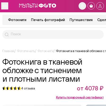
Фотокниги
Печать фотографий
Путешествия
Сдел
Главная
Фотопечать
Фотокниги
Фотокнига в тканевой обложке с
Фотокнига в тканевой
обложке с тиснением
и плотными листами
от 4078 ₽
4
отзыва
Купить подарочный сертификат