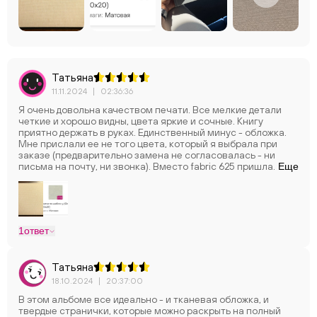
Татьяна
11.11.2024
|
02:36:36
Я очень довольна качеством печати. Все мелкие детали
четкие и хорошо видны, цвета яркие и сочные. Книгу
приятно держать в руках. Единственный минус - обложка.
Мне прислали ее не того цвета, который я выбрала при
заказе (предварительно замена не согласовалась - ни
письма на почту, ни звонка). Вместо fabric 625 пришла
Еще
обложка feza canvy ca-4000. Но, несмотря на эту
небольшую оплошность, я довольна книгой. Хочу также
отметить удобство использования редактора. Он
интуитивно понятный, простой в использовании, много
настроек.
1
ответ
Татьяна
18.10.2024
|
20:37:00
В этом альбоме все идеально - и тканевая обложка, и
твердые странички, которые можно раскрыть на полный