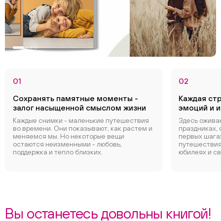
01
02
Сохранять памятные моменты -
Каждая ст
залог насыщенной смыслом жизни
эмоций и 
Каждые снимки - маленькие путешествия
Здесь ожива
во времени. Они показывают, как растем и
праздниках, 
меняемся мы. Но некоторые вещи
первых шагах
остаются неизменными - любовь,
путешествиях
поддержка и тепло близких.
юбилеях и с
Вы останетесь довольны книгой!