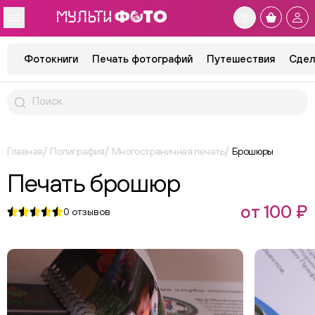
Фотокниги
Печать фотографий
Путешествия
Сдел
Главная
Полиграфия
Многостраничная печать
Брошюры
Печать брошюр
от 100 ₽
0
отзывов