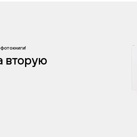
 фотокниги!
а вторую