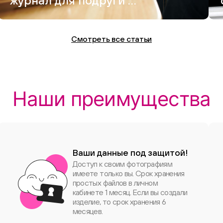
журнал для подруги —
и это вышло круче,
чем Vogue
Смотреть все статьи
Наши преимущества
Ваши данные под защитой!
Доступ к своим фотографиям
имеете только вы. Срок хранения
простых файлов в личном
кабинете 1 месяц. Если вы создали
изделие, то срок хранения 6
месяцев.