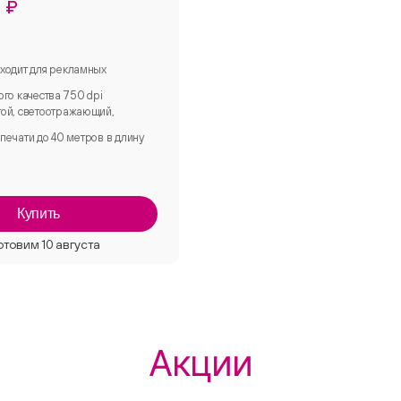
 ₽
ходит для рекламных
ого качества 750 dpi
ой, светоотражающий,
печати до 40 метров в длину
Купить
Акции