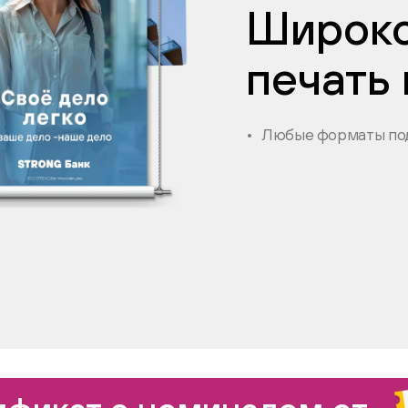
Широк
печать
Любые форматы под