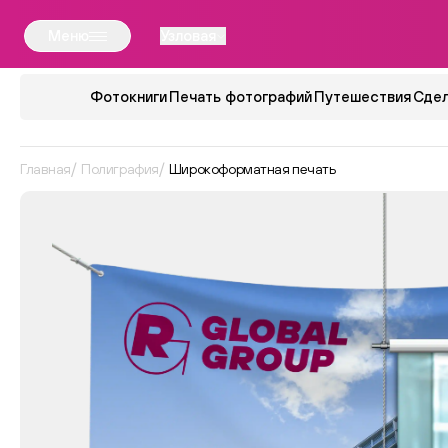
Меню
Узловая
Фотокниги
Печать фотографий
Путешествия
Сдел
Главная
Полиграфия
Широкоформатная печать