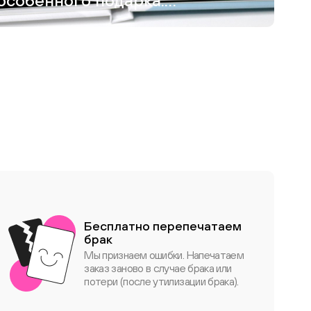
особенного подарка:
как я создавала
фотокнигу для
дедушки
Бесплатно перепечатаем
брак
Мы признаем ошибки. Напечатаем
заказ заново в случае брака или
потери (после утилизации брака).