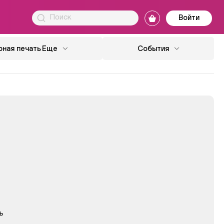
Войти
ная печать
Еще
События
ь