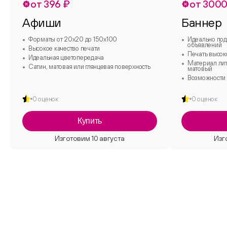
от 396 ₽
от 3000
Афиши
Баннер
Форматы от 20х20 до 150х100
Идеально под
объявлений
Высокое качество печати
Печать высок
Идеальная цветопередача
Материал лит
Сатин, матовая или глянцевая поверхность
матовый
Возможности 
0 оценок
0 оценок
Купить