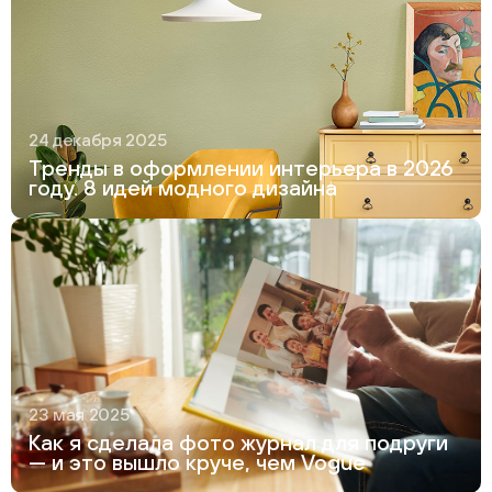
24 декабря 2025
Тренды в оформлении интерьера в 2026
году. 8 идей модного дизайна
23 мая 2025
Как я сделала фото журнал для подруги
— и это вышло круче, чем Vogue