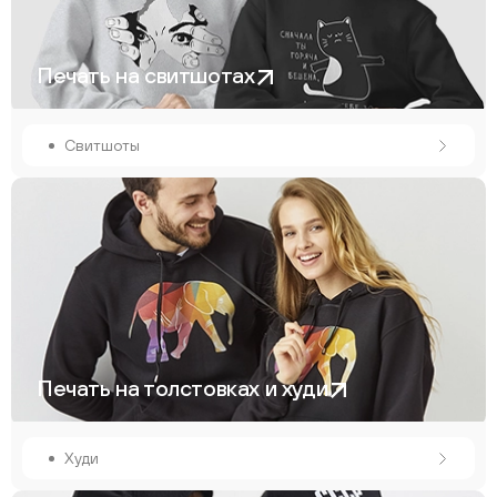
Печать на свитшотах
Свитшоты
Печать на толстовках и худи
Худи