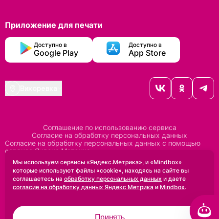
Приложение для печати
Доступно в
Доступно в
Google Play
App Store
Вихоревка
Соглашение по использованию сервиса
Согласие на обработку персональных данных
Согласие на обработку персональных данных с помощью
сервиса Яндекс Метрика
Согласие на обработку персональных данных с помощью
Мы используем сервисы «Яндекс.Метрика», и «Mindbox»
сервиса Mindbox
которые используют файлы «cookie», находясь на сайте вы
Положение по обработке персональных данных
соглашаетесь на
обработку персональных данных
и даете
Политика конфиденциальности
Договор оферты
согласие на обработку данных Яндекс Метрика
и
Mindbox
.
Дизайн сделан в
Uprock
Принять