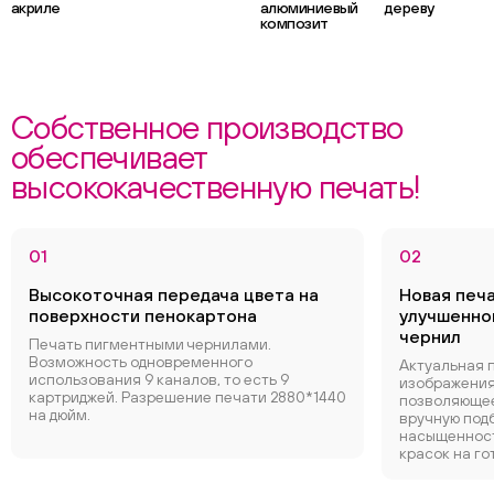
акриле
алюминиевый
дереву
композит
Собственное производство
обеспечивает
высококачественную печать!
01
02
Высокоточная передача цвета на
Новая печ
поверхности пенокартона
улучшенно
чернил
Печать пигментными чернилами.
Возможность одновременного
Актуальная 
использования 9 каналов, то есть 9
изображения
картриджей. Разрешение печати 2880*1440
позволяющее
на дюйм.
вручную под
насыщенност
красок на го