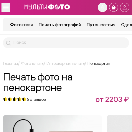
Фотокниги
Печать фотографий
Путешествия
Сдел
Главная
Фотопечать
Интерьерная печать
Пенокартон
Печать фото на
пенокартоне
от 2203 ₽
6
отзывов