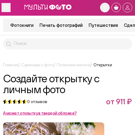
Фотокниги
Печать фотографий
Путешествия
Сдел
Главная
Сувениры с фото
Полезные мелочи
Открытки
Создайте открытку с
личным фото
от 911 ₽
0
отзывов
А может открытку в твердой обложке?