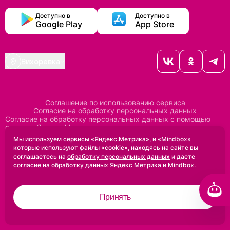
Доступно в
Доступно в
Google Play
App Store
Вихоревка
Соглашение по использованию сервиса
Согласие на обработку персональных данных
Согласие на обработку персональных данных с помощью
сервиса Яндекс Метрика
Согласие на обработку персональных данных с помощью
Мы используем сервисы «Яндекс.Метрика», и «Mindbox»
сервиса Mindbox
которые используют файлы «cookie», находясь на сайте вы
Положение по обработке персональных данных
соглашаетесь на
обработку персональных данных
и даете
Политика конфиденциальности
Договор оферты
согласие на обработку данных Яндекс Метрика
и
Mindbox
.
Дизайн сделан в
Uprock
Принять
2005-2026 ©
Проектирование и SEO:
Baklenev SEO
Разработано в
Qualitica