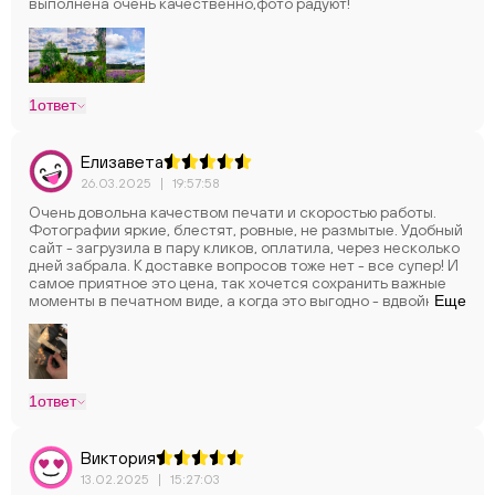
выполнена очень качественно,фото радуют!
1
ответ
Елизавета
26.03.2025
|
19:57:58
Очень довольна качеством печати и скоростью работы.
Фотографии яркие, блестят, ровные, не размытые. Удобный
сайт - загрузила в пару кликов, оплатила, через несколько
дней забрала. К доставке вопросов тоже нет - все супер! И
самое приятное это цена, так хочется сохранить важные
моменты в печатном виде, а когда это выгодно - вдвойне
Еще
приятно! В общем спасибо за вашу работу.
1
ответ
Виктория
13.02.2025
|
15:27:03