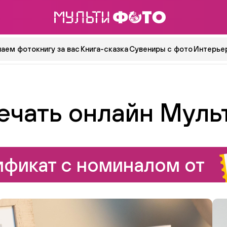
аем фотокнигу за вас
Книга-сказка
Сувениры с фото
Интерьер
ечать онлайн Муль
фикат с номиналом от