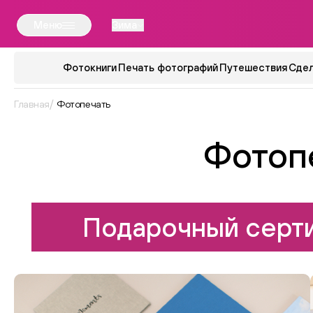
Меню
Зима
Фотокниги
Печать фотографий
Путешествия
Сдел
Главная
Фотопечать
Фотоп
Подарочный серти