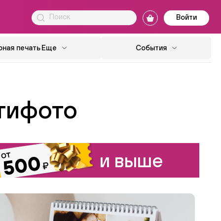
Войти
ная печать
Еще
События
тифото
и выше