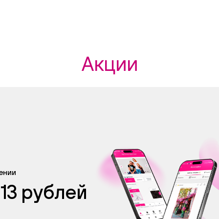
Акции
жении
 13 рублей