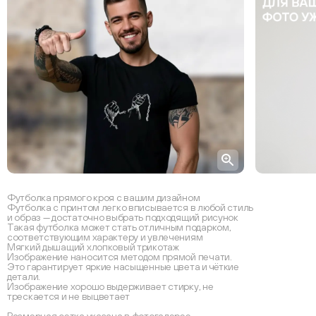
Футболка прямого кроя с вашим дизайном
Футболка с принтом легко вписывается в любой стиль
и образ — достаточно выбрать подходящий рисунок
Такая футболка может стать отличным подарком,
соответствующим характеру и увлечениям
Мягкий дышащий хлопковый трикотаж
Изображение наносится методом прямой печати.
Это гарантирует яркие насыщенные цвета и чёткие
детали.
Изображение хорошо выдерживает стирку, не
трескается и не выцветает