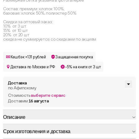
Размерная сетка указана в фотогалерее
Состав: премиум: хлопок 100%,
базовая: хлопок 50%, полиэстер 50%
Скидки за оптовый заказ:
10% от 3 шт
15% от 10 шт
20% от 20 шт
скидка не суммируется со скидками по акциям
Кешбэк +131 рублей
Защищенная покупка
Доставка по Москве и РФ
-5% на книги от 3 шт
Доставка
по Афипскому
Стоимость
выберите сервис
Доставим
16 августа
Описание
Срок изготовления и доставка