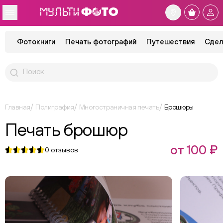
Фотокниги
Печать фотографий
Путешествия
Сдел
Главная
Полиграфия
Многостраничная печать
Брошюры
Печать брошюр
от 100 ₽
0
отзывов