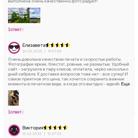
выполнена очень качественно,фото радуют!
1
ответ
Елизавета
26.03.2025
|
19:57:58
Очень довольна качеством печати и скоростью работы.
Фотографии яркие, блестят, ровные, не размытые. Удобный
сайт - загрузила в пару кликов, оплатила, через несколько
дней забрала. К доставке вопросов тоже нет - все супер! И
самое приятное это цена, так хочется сохранить важные
моменты в печатном виде, а когда это выгодно - вдвойне
Еще
приятно! В общем спасибо за вашу работу.
1
ответ
Виктория
13.02.2025
|
15:27:03