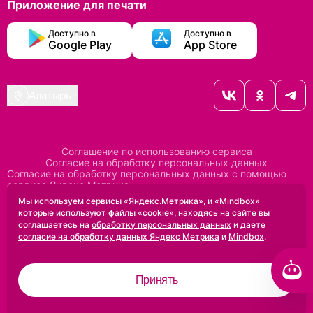
Приложение для печати
Доступно в
Доступно в
Google Play
App Store
Алатырь
Соглашение по использованию сервиса
Согласие на обработку персональных данных
Согласие на обработку персональных данных с помощью
сервиса Яндекс Метрика
Согласие на обработку персональных данных с помощью
Мы используем сервисы «Яндекс.Метрика», и «Mindbox»
сервиса Mindbox
которые используют файлы «cookie», находясь на сайте вы
Положение по обработке персональных данных
соглашаетесь на
обработку персональных данных
и даете
Политика конфиденциальности
Договор оферты
согласие на обработку данных Яндекс Метрика
и
Mindbox
.
Дизайн сделан в
Uprock
Принять
2005-2026 ©
Проектирование и SEO:
Baklenev SEO
Разработано в
Qualitica