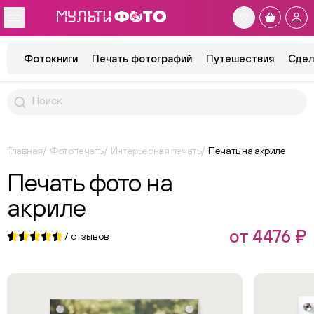
Фотокниги
Печать фотографий
Путешествия
Сдел
Главная
Фотопечать
Интерьерная печать
Печать на акриле
Печать фото на
акриле
от 4476 ₽
7
отзывов