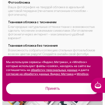
Фотообложка
Ваша фотография на твердой обложке в идеальной
цветовой передаче (печатаем эталонным способом -
фотопечать).
Тканевая обложка с тиснением
Благородные натуральные оттенки ткани с возможностью
сделать тиснение значимыми символами. Изготовление
фотокниги через интернет – максимально удобный
вариант!
Тканевая обложка без тиснения
Возможность собрать коллекцию стильных фотоальбомов
во всех цветах радуги! Создайте онлайн свой фотобук
через удобный конструктор. Купить – легко!
Мы используем сервисы «Яндекс.Метрика», и «Mindbox»
которые используют файлы «cookie», находясь на сайте вы
соглашаетесь на
обработку персональных данных
и даете
согласие на обработку данных Яндекс Метрика
и
Mindbox
.
Принять