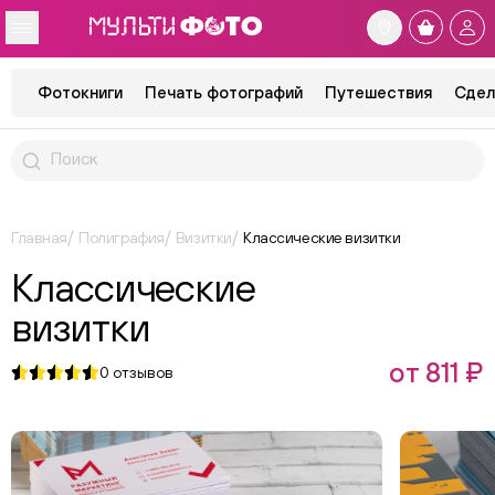
Фотокниги
Печать фотографий
Путешествия
Сдел
Главная
Полиграфия
Визитки
Классические визитки
Классические
визитки
от 811 ₽
0
отзывов