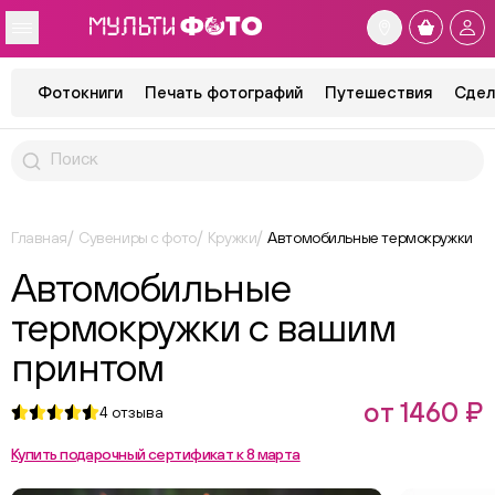
Фотокниги
Печать фотографий
Путешествия
Сдел
Главная
Сувениры с фото
Кружки
Автомобильные термокружки
Автомобильные
термокружки с вашим
принтом
от 1460 ₽
4
отзыва
Купить подарочный сертификат к 8 марта