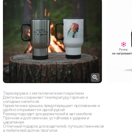
Термокружка с металлическим покрытием
Длительно сохраняет температуру горячих и
холодных напитков
Герметичная крышка предотвращает проливание и
удобно открывается одной рукой
Размер подходит для держателей в автомобиле
Прочная и долговечная, устойчива к ударам и
царапинам
Отличный подарок для водителей, путешественников
и любителей долгих прогулок