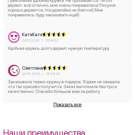
Прикольная удобная кружка. Не проливается, тепло
держит, всё отлично, мне очень понравилась! Рисунок
хорошо держится, посудомойки не боится!) Мне
понравилась, буду заказывать ещё!)
КатяКатя
06.11.2025
|
09:14:32
Удобная кружка, долго держит нужную температуру
Светлана
26.10.2025
|
18:02:47
Заказывала термо-кружку в подарок. Я даже не ожидала,
что так красиво получится. Заказ выполнили быстро и
качественно. Спасибо большое вам за работу.
Показать все
Наши преимущества