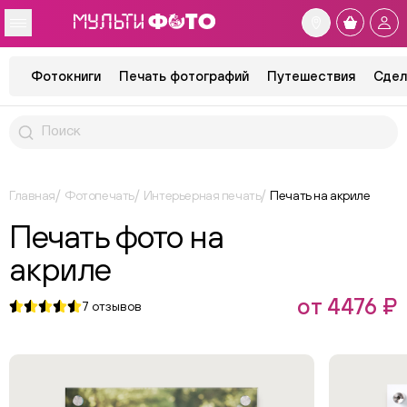
Фотокниги
Печать фотографий
Путешествия
Сдел
Главная
Фотопечать
Интерьерная печать
Печать на акриле
Печать фото на
акриле
от 4476 ₽
7
отзывов