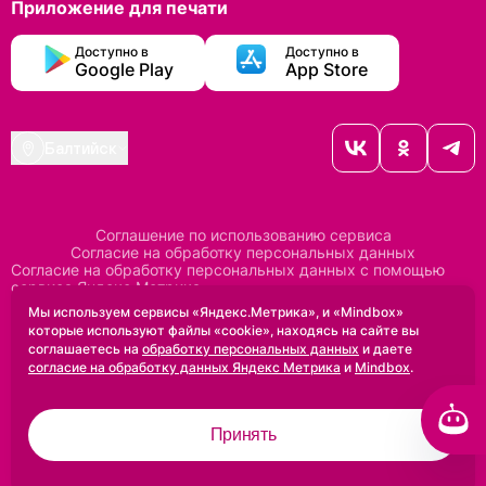
Приложение для печати
Доступно в
Доступно в
Google Play
App Store
Балтийск
Соглашение по использованию сервиса
Согласие на обработку персональных данных
Согласие на обработку персональных данных с помощью
сервиса Яндекс Метрика
Согласие на обработку персональных данных с помощью
Мы используем сервисы «Яндекс.Метрика», и «Mindbox»
сервиса Mindbox
которые используют файлы «cookie», находясь на сайте вы
Положение по обработке персональных данных
соглашаетесь на
обработку персональных данных
и даете
Политика конфиденциальности
Договор оферты
согласие на обработку данных Яндекс Метрика
и
Mindbox
.
Дизайн сделан в
Uprock
Принять
2005-2026 ©
Проектирование и SEO:
Baklenev SEO
Разработано в
Qualitica