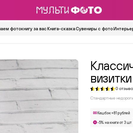
аем фотокнигу за вас
Книга-сказка
Сувениры с фото
Интерьер
Класси
визитки
0
отзыво
Стандартные недороги
Кешбэк +81 рублей
-5% на книги от 3 шт