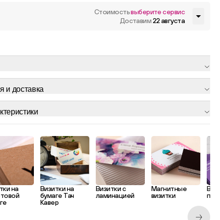
Стоимость
выберите сервис
Доставим
22 августа
я и доставка
ктеристики
тки на
Визитки на
Визитки с
Магнитные
Виз
фтовой
бумаге Тач
ламинацией
визитки
печ
ге
Кавер