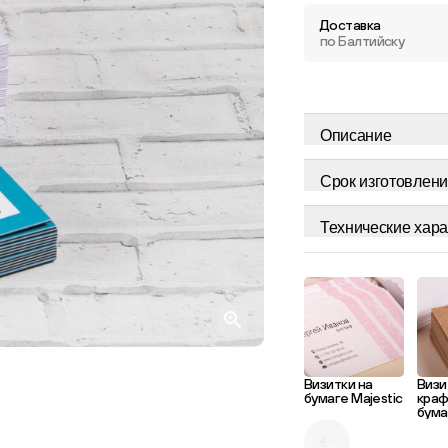
Доставка
по Балтийску
Описание
Срок изготовлени
Технические хара
Визитки на
Визи
бумаге Majestic
кра
бума