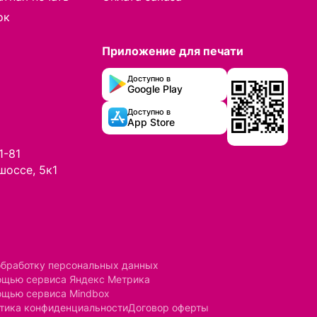
ок
Приложение для печати
Доступно в
Google Play
Доступно в
App Store
1-81
шоссе, 5к1
обработку персональных данных
мощью сервиса Яндекс Метрика
ощью сервиса Mindbox
тика конфиденциальности
Договор оферты