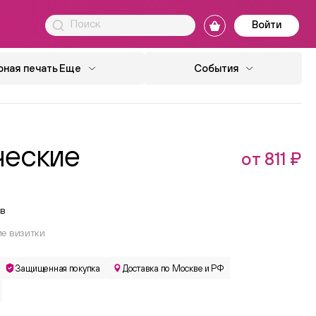
Войти
ная печать
Еще
События
ческие
от 811 ₽
в
е визитки
Защищенная покупка
Доставка по Москве и РФ