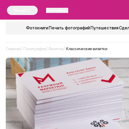
Меню
Балтийск
Фотокниги
Печать фотографий
Путешествия
Сдел
Главная
Полиграфия
Визитки
Классические визитки