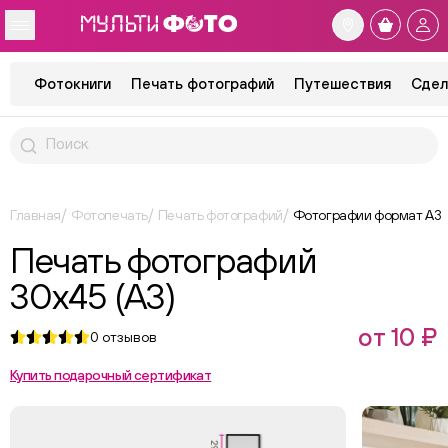
Фотокниги
Печать фотографий
Путешествия
Сдел
Главная
Фотопечать
Печать фотографий
Фотографии формат А3
Печать фотографий
30x45 (А3)
от 10 ₽
0
отзывов
Купить подарочный сертификат