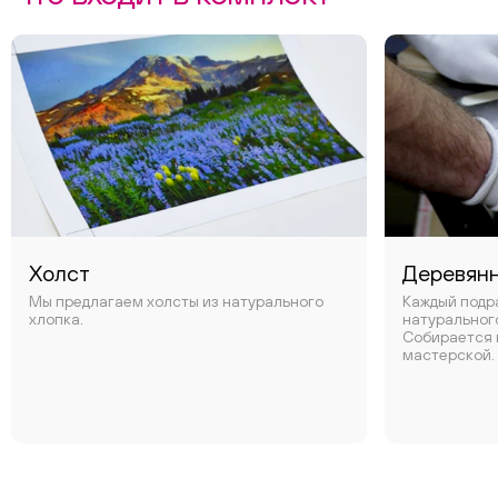
Холст
Деревян
Мы предлагаем холсты из натурального
Каждый подр
хлопка.
натуральног
Собирается 
мастерской.