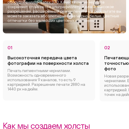
оборудованииHP Latex 370. Качественные чернила
сохраняют стойкость к ультрафиолету и влаге. Высокое
разрешение, расширенный режим печати – в результате вы
можете заказать абсолютно чистые черно-белые, цветные
отпечатки без малейших цветовых отклонений.
01
02
Высокоточная передача цвета
Печатающа
фотографии на поверхности холста
точностью
фото
Печать пигментными чернилами.
Возможность одновременного
Новая разра
использования 9 каналов, то есть 9
чернилами. 
картриджей. Разрешение печати 2880 на
использовани
1440 px на дюйм.
картриджей.
точек на дюй
Как мы создаем холсты