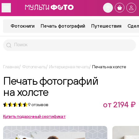
Фотокниги
Печать фотографий
Путешествия
Сдел
Главная
Фотопечать
Интерьерная печать
Печать на холсте
Печать фотографий
на холсте
от 2194 ₽
9
отзывов
Купить подарочный сертификат