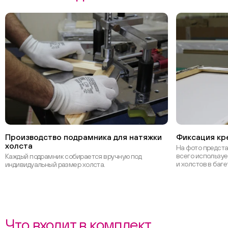
Производство подрамника для натяжки
Фиксация кре
холста
На фото предст
всего используе
Каждый подрамник собирается вручную под
и холстов в баге
индивидуальный размер холста.
Что входит в комплект