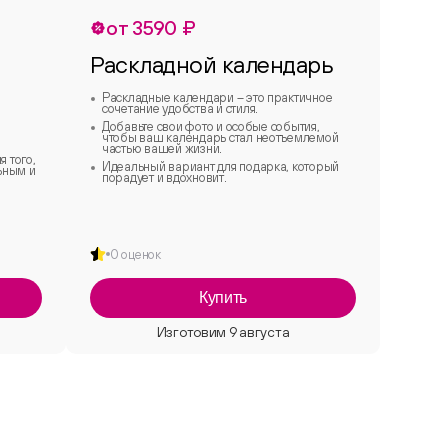
от 3590 ₽
Раскладной календарь
Раскладные календари – это практичное
сочетание удобства и стиля.
Добавьте свои фото и особые события,
чтобы ваш календарь стал неотъемлемой
частью вашей жизни.
я того,
Идеальный вариант для подарка, который
ьным и
порадует и вдохновит.
0 оценок
Купить