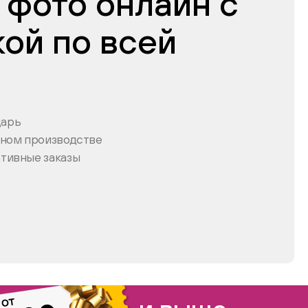
 фото онлайн с
кой по всей
дарь
нном производстве
тивные заказы