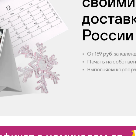
своими
достав
России
От 159 руб. за кален
Печать на собстве
Выполняем корпора