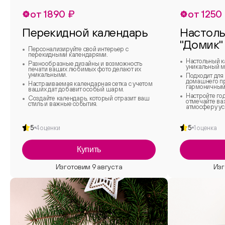
от 1890 ₽
от 1250
Перекидной календарь
Настоль
"Домик"
Персонализируйте свой интерьер с
перекидными календарями.
Настольный к
Разнообразные дизайны и возможность
уникальный м
печати ваших любимых фото делают их
уникальными.
Подходит для
домашнего пр
Настраиваемая календарная сетка с учетом
гармоничным 
ваших дат добавит особый шарм.
Настройте год
Создайте календарь, который отразит ваш
отмечайте ва
стиль и важные события.
атмосферу ус
5
4 оценки
5
1 оценка
Купить