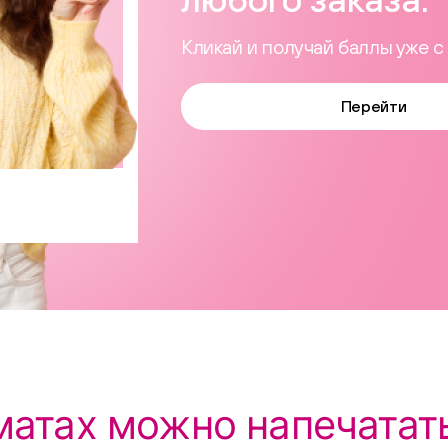
Кликай и получай баллы уже с 
Перейти
матах можно напечатат