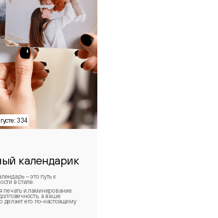
ый календарик
лендарь – это путь к
сти в стиле.
я печать и ламинирование
долговечность, а ваше
 делает его по-настоящему