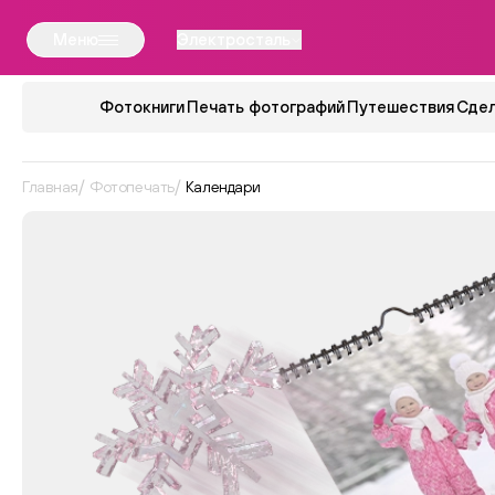
Меню
Электросталь
Фотокниги
Печать фотографий
Путешествия
Сдел
Главная
Фотопечать
Календари