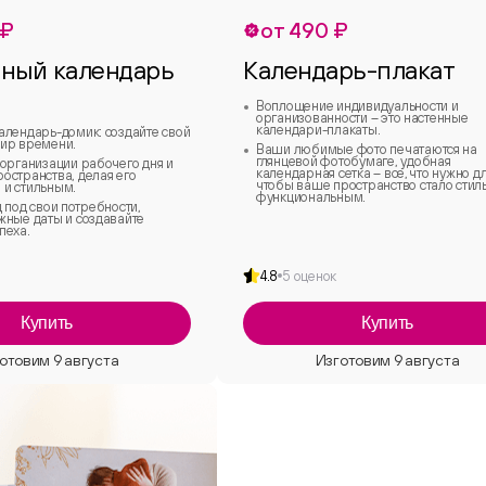
 ₽
от 490 ₽
ный календарь
Календарь-плакат
Воплощение индивидуальности и
организованности – это настенные
календари-плакаты.
алендарь-домик: создайте свой
ир времени.
Ваши любимые фото печатаются на
глянцевой фотобумаге, удобная
 организации рабочего дня и
календарная сетка – все, что нужно дл
остранства, делая его
чтобы ваше пространство стало стил
и стильным.
функциональным.
 под свои потребности,
жные даты и создавайте
пеха.
4.8
5 оценок
Купить
Купить