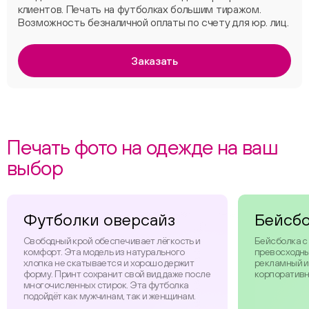
клиентов. Печать на футболках большим тиражом.
Возможность безналичной оплаты по счету для юр. лиц.
Заказать
Печать фото на одежде на ваш
выбор
Футболки оверсайз
Бейсб
Свободный крой обеспечивает лёгкость и
Бейсболка с
комфорт. Эта модель из натурального
превосходны
хлопка не скатывается и хорошо держит
рекламный и
форму. Принт сохранит свой вид даже после
корпоративн
многочисленных стирок. Эта футболка
подойдёт как мужчинам, так и женщинам.