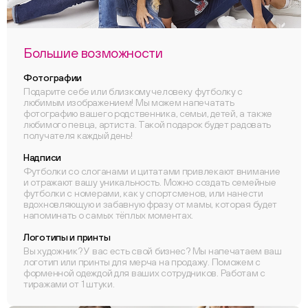
Большие возможности
Фотографии
Подарите себе или близкому человеку футболку с
любимым изображением! Мы можем напечатать
фотографию вашего родственника, семьи, детей, а также
любимого певца, артиста. Такой подарок будет радовать
получателя каждый день!
Надписи
Футболки со слоганами и цитатами привлекают внимание
и отражают вашу уникальность. Можно создать семейные
футболки с номерами, как у спортсменов, или нанести
вдохновляющую и забавную фразу от мамы, которая будет
напоминать о самых тёплых моментах.
Логотипы и принты
Вы художник? У вас есть свой бизнес? Мы напечатаем ваш
логотип или принты для мерча на продажу. Поможем с
форменной одеждой для ваших сотрудников. Работам с
тиражами от 1 штуки.