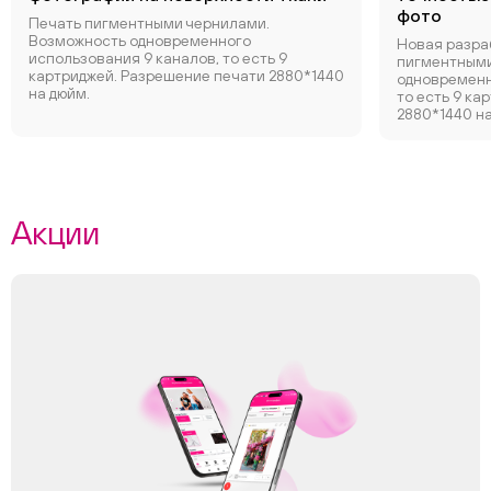
фото
Печать пигментными чернилами.
Возможность одновременного
Новая разра
использования 9 каналов, то есть 9
пигментными
картриджей. Разрешение печати 2880*1440
одновременн
на дюйм.
то есть 9 ка
2880*1440 на
Акции