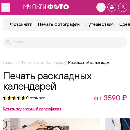
Фотокниги
Печать фотографий
Путешествия
Сдел
Главная
Фотопечать
Календари
Раскладной календарь
Печать раскладных
календарей
от 3590 ₽
0
отзывов
Купить подарочный сертификат