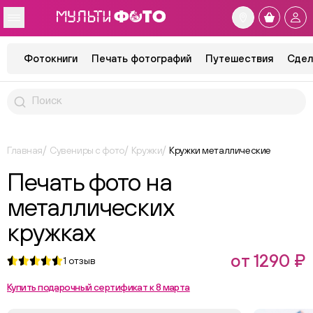
Фотокниги
Печать фотографий
Путешествия
Сдел
Главная
Сувениры с фото
Кружки
Кружки металлические
Печать фото на
металлических
кружках
от 1290 ₽
1
отзыв
Купить подарочный сертификат к 8 марта