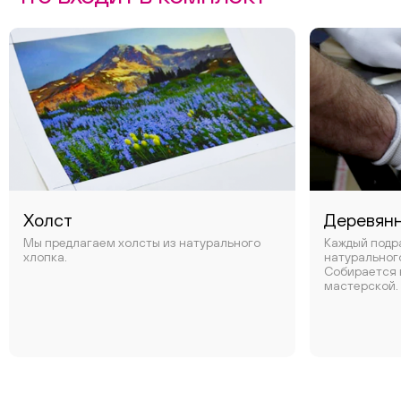
Холст
Деревян
Мы предлагаем холсты из натурального
Каждый подр
хлопка.
натуральног
Собирается 
мастерской.