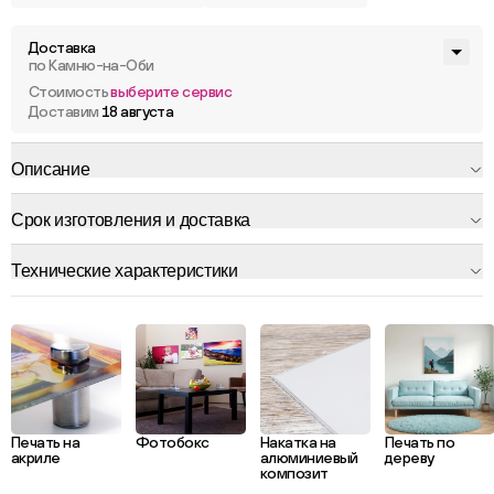
Доставка
по Камню-на-Оби
Стоимость
выберите сервис
Доставим
18 августа
Описание
Срок изготовления и доставка
Технические характеристики
Печать на
Фотобокс
Накатка на
Печать по
акриле
алюминиевый
дереву
композит