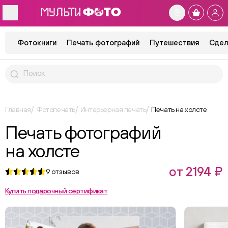
Фотокниги
Печать фотографий
Путешествия
Сдел
Главная
Фотопечать
Интерьерная печать
Печать на холсте
Печать фотографий
на холсте
от 2194 ₽
9
отзывов
Купить подарочный сертификат