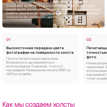
оборудованииHP Latex 370. Качественные чернила
сохраняют стойкость к ультрафиолету и влаге. Высокое
разрешение, расширенный режим печати – в результате вы
можете заказать абсолютно чистые черно-белые, цветные
отпечатки без малейших цветовых отклонений.
01
02
Высокоточная передача цвета
Печатающа
фотографии на поверхности холста
точностью
фото
Печать пигментными чернилами.
Возможность одновременного
Новая разра
использования 9 каналов, то есть 9
чернилами. 
картриджей. Разрешение печати 2880 на
использовани
1440 px на дюйм.
картриджей.
точек на дюй
Как мы создаем холсты