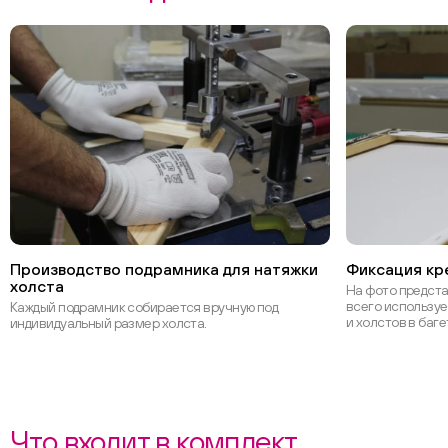
Производство подрамника для натяжки
Фиксация кре
холста
На фото предст
всего используе
Каждый подрамник собирается вручную под
и холстов в баге
индивидуальный размер холста.
Что входит в комплект