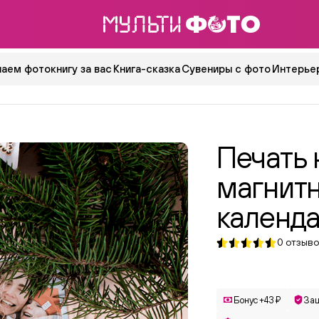
аем фотокнигу за вас
Книга-сказка
Сувениры с фото
Интерьер
Печать 
магнит
календ
0
отзыво
Бонус +43 ₽
Защ