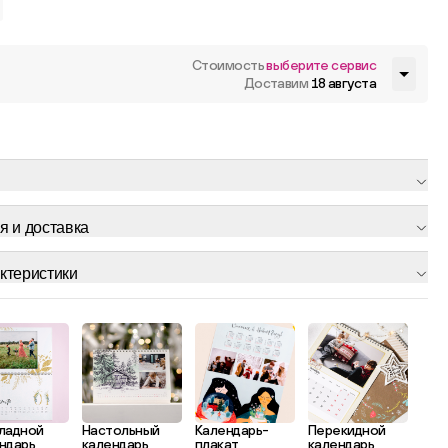
Стоимость
выберите сервис
Доставим
18 августа
я и доставка
ктеристики
ладной
Настольный
Календарь-
Перекидной
ндарь
календарь
плакат
календарь