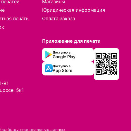
 печатей
Магазины
ие
Юридическая информация
тная печать
Оплата заказа
ок
Приложение для печати
Доступно в
Google Play
Доступно в
App Store
1-81
шоссе, 5к1
обработку персональных данных