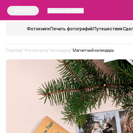
Меню
Камень-на-Оби
Фотокниги
Печать фотографий
Путешествия
Сдел
Главная
Фотопечать
Календари
Магнитный календарь