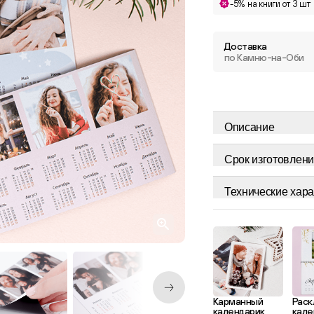
-5% на книги от 3 шт
Доставка
по Камню-на-Оби
Описание
Срок изготовлени
Технические хара
Карманный
Раск
календарик
кале