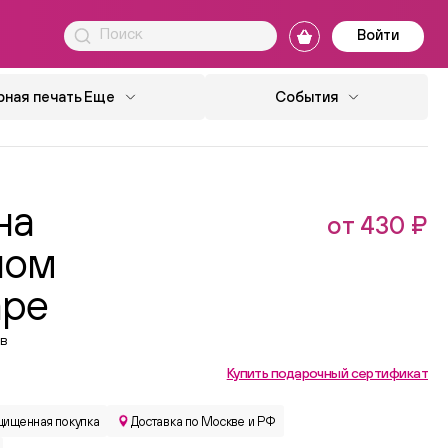
Войти
ная печать
Еще
События
на
от 430 ₽
ном
аре
в
Купить подарочный сертификат
ищенная покупка
Доставка по Москве и РФ